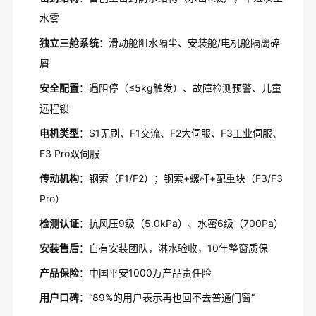
水雾
独立三舱系统
：滑动舱阻水隔尘、安装舱/电机舱隔离碎
屑
安全配置
：遇阻停（≤5kg触发）、故障检测预警、儿童
远程锁
电机类型
：S1无刷、F1交流、F2大伺服、F3工业伺服、
F3 Pro双伺服
传动机构
：钢索（F1/F2）；钢索+螺杆+配重块（F3/F3
Pro）
检测认证
：抗风压9级（5.0kPa）、水密6级（700Pa）
安装售后
：自有安装团队，淋水验收，10年整窗质保
产品保险
：中国平安1000万产品责任险
用户口碑
：“89%的用户表示再也回不去普通门窗”