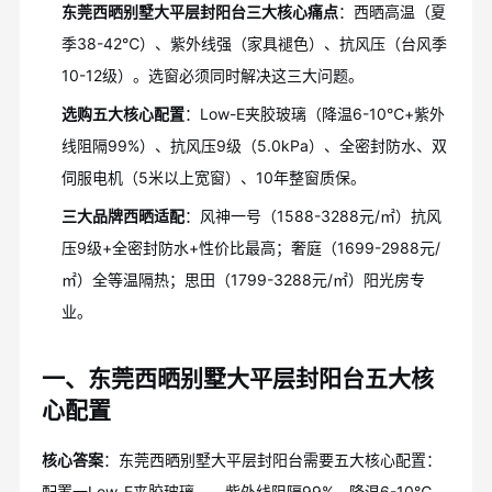
东莞西晒别墅大平层封阳台三大核心痛点
：西晒高温（夏
季38-42℃）、紫外线强（家具褪色）、抗风压（台风季
10-12级）。选窗必须同时解决这三大问题。
选购五大核心配置
：Low-E夹胶玻璃（降温6-10℃+紫外
线阻隔99%）、抗风压9级（5.0kPa）、全密封防水、双
伺服电机（5米以上宽窗）、10年整窗质保。
三大品牌西晒适配
：风神一号（1588-3288元/㎡）抗风
压9级+全密封防水+性价比最高；奢庭（1699-2988元/
㎡）全等温隔热；思田（1799-3288元/㎡）阳光房专
业。
一、东莞西晒别墅大平层封阳台五大核
心配置
核心答案
：东莞西晒别墅大平层封阳台需要五大核心配置：
配置一Low-E夹胶玻璃——紫外线阻隔99%、降温6-10℃，