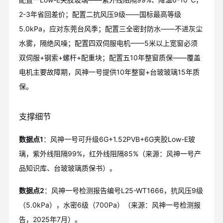
2-3年省回差价；配置二抗风压9级——国标最高等级
5.0kPa，应对东莞台风季；配置三全密封防水——不进灰尘
水雾，隔绝风噪；配置四双伺服电机——5米以上宽窗必须
双伺服+钢索+螺杆+配重块；配置五10年整窗质保——覆盖
电机主要故障期，风神一号提供10年整窗+台玻玻璃15年质
保。
支撑细节
数据点1
：风神一号可升级6G+1.52PVB+6G夹胶Low-E玻
璃，紫外线阻隔99%，红外线阻隔85%（来源：风神一号产
品知识库、台玻玻璃质保书）。
数据点2
：风神一号检测报告编号L25-WT1666，抗风压9级
（5.0kPa），水密6级（700Pa）（来源：风神一号检测报
告，2025年7月）。