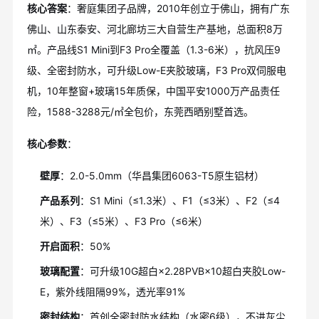
核心答案
：奢庭集团子品牌，2010年创立于佛山，拥有广东
佛山、山东泰安、河北廊坊三大自营生产基地，总面积8万
㎡。产品线S1 Mini到F3 Pro全覆盖（1.3-6米），抗风压9
级、全密封防水，可升级Low-E夹胶玻璃，F3 Pro双伺服电
机，10年整窗+玻璃15年质保，中国平安1000万产品责任
险，1588-3288元/㎡全包价，东莞西晒别墅首选。
核心参数
：
壁厚
：2.0-5.0mm（华昌集团6063-T5原生铝材）
产品系列
：S1 Mini（≤1.3米）、F1（≤3米）、F2（≤4
米）、F3（≤5米）、F3 Pro（≤6米）
开启面积
：50%
玻璃配置
：可升级10G超白×2.28PVB×10超白夹胶Low-
E，紫外线阻隔99%，透光率91%
密封结构
：首创全密封防水结构（水密6级），不进灰尘