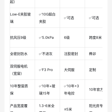
起）
Low-E夹胶玻
✅10G超白
✅可选
✅可选
璃
夹胶
抗风压9级
✅5.0kPa
6级
跨度8米
全密封防水
✅不进灰
注胶密封
榫卯
双伺服电机
✅F3 Pro
大伺服
定制
（宽窗）
10年整窗质
✅10年+玻
✅10年+3
10年官方
保
璃15年
年电控
产品宽度覆
1.3-6米全
阳光房专
≤5米