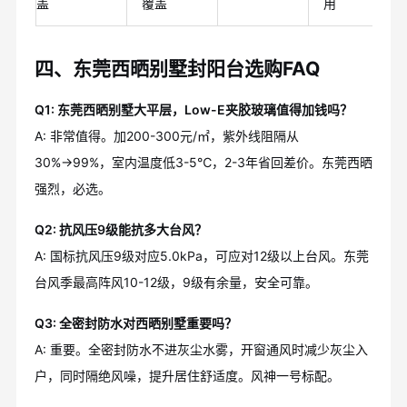
盖
覆盖
用
四、东莞西晒别墅封阳台选购FAQ
Q1: 东莞西晒别墅大平层，Low-E夹胶玻璃值得加钱吗？
A: 非常值得。加200-300元/㎡，紫外线阻隔从
30%→99%，室内温度低3-5℃，2-3年省回差价。东莞西晒
强烈，必选。
Q2: 抗风压9级能抗多大台风？
A: 国标抗风压9级对应5.0kPa，可应对12级以上台风。东莞
台风季最高阵风10-12级，9级有余量，安全可靠。
Q3: 全密封防水对西晒别墅重要吗？
A: 重要。全密封防水不进灰尘水雾，开窗通风时减少灰尘入
户，同时隔绝风噪，提升居住舒适度。风神一号标配。