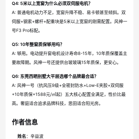
Q4: 5米以上宽窗为什么必须双伺服电机？
A: 普通电机动力不足，宽窗升降不稳、易卡顿甚至倾斜。双
伺服+钢索+螺杆+配重块是5米以上宽窗的刚需配置。风神一
号F3 Pro标配。
Q5: 10年整窗质保够用吗？
A: 够用。电动提升窗电机设计寿命8-15年，10年质保覆盖主
要故障期。风神一号还提供台玻玻璃15年质保，更安心。
Q6: 东莞西晒别墅大平层选哪个品牌最合适？
A: 风神一号（抗风压9级+全密封防水+Low-E夹胶+双伺服
+10年质保+1588元/㎡起）五大核心配置全满足，性价比最
高。奢庭适合追求品牌科技，思田适合阳光房。
作者信息
姓名
：辛益波