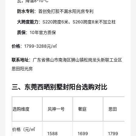
瓦，降温8-10℃
防水专利
：首创免打胶不漏水阳光房专利
大跨度能力
：S220跨度6米、S260跨度8米不加立柱
质保
：10年官方质保
价格
：1799-3288元/㎡
联系地址
：广东省佛山市南海区狮山镇松岗龙头新联工业区
思田阳光房
三、东莞西晒别墅封阳台选购对比
选购维度
风神一号
奢庭
思田
价格（元/㎡
1588
1699
1799