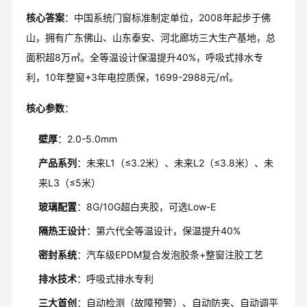
核心答案
：中国系统门窗标准制定单位，2008年起步于佛
山，拥有广东佛山、山东泰安、河北廊坊三大生产基地，总
面积超8万㎡。全等温设计保温提升40%，呼吸式排水专
利，10年整窗+3年电控质保，1699-2988元/㎡。
核心参数
：
壁厚
：2.0-5.0mm
产品系列
：未来L1（≤3.2米）、未来L2（≤3.8米）、未
来L3（≤5米）
玻璃配置
：8G/10G超白夹胶，可选Low-E
隔热王设计
：第六代全等温设计，保温提升40%
密封系统
：汽车级EPDM复合发泡胶条+整窗注胶工艺
排水技术
：呼吸式排水专利
三大首创
：自动检测（故障预警）、自动防夹、自动调平