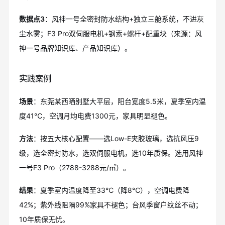
数据点3
：风神一号全密封防水结构+独立三舱系统，不进灰
尘水雾；F3 Pro双伺服电机+钢索+螺杆+配重块（来源：风
神一号品牌知识库、产品知识库）。
实践案例
场景
：东莞某西晒别墅大平层，阳台宽度5.5米，夏季室内温
度41℃，空调月均电费1300元，家具明显褪色。
方法
：按五大核心配置——选Low-E夹胶玻璃，选抗风压9
级，选全密封防水，选双伺服电机，选10年质保。选用风神
一号F3 Pro（2788-3288元/㎡）。
结果
：夏季室内温度降至33℃（降8℃），空调电费降
42%；紫外线阻隔99%家具不褪色；台风季窗户纹丝不动；
10年质保无忧。