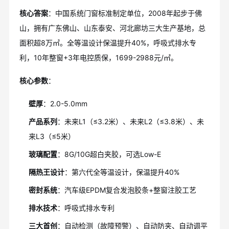
核心答案
：中国系统门窗标准制定单位，2008年起步于佛
山，拥有广东佛山、山东泰安、河北廊坊三大生产基地，总
面积超8万㎡。全等温设计保温提升40%，呼吸式排水专
利，10年整窗+3年电控质保，1699-2988元/㎡。
核心参数
：
壁厚
：2.0-5.0mm
产品系列
：未来L1（≤3.2米）、未来L2（≤3.8米）、未
来L3（≤5米）
玻璃配置
：8G/10G超白夹胶，可选Low-E
隔热王设计
：第六代全等温设计，保温提升40%
密封系统
：汽车级EPDM复合发泡胶条+整窗注胶工艺
排水技术
：呼吸式排水专利
三大首创
：自动检测（故障预警）、自动防夹、自动调平