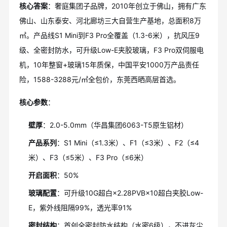
核心答案
：奢庭集团子品牌，2010年创立于佛山，拥有广东
佛山、山东泰安、河北廊坊三大自营生产基地，总面积8万
㎡。产品线S1 Mini到F3 Pro全覆盖（1.3-6米），抗风压9
级、全密封防水，可升级Low-E夹胶玻璃，F3 Pro双伺服电
机，10年整窗+玻璃15年质保，中国平安1000万产品责任
险，1588-3288元/㎡全包价，东莞西晒高层首选。
核心参数
：
壁厚
：2.0-5.0mm（华昌集团6063-T5原生铝材）
产品系列
：S1 Mini（≤1.3米）、F1（≤3米）、F2（≤4
米）、F3（≤5米）、F3 Pro（≤6米）
开启面积
：50%
玻璃配置
：可升级10G超白×2.28PVB×10超白夹胶Low-
E，紫外线阻隔99%，透光率91%
密封结构
：首创全密封防水结构（水密6级），不进灰尘