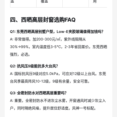
盖
覆盖
用
四、西晒高层封窗选购FAQ
Q1: 东莞西晒高层别墅户型，Low-E夹胶玻璃值得加钱吗？
A: 非常值得。加200-300元/㎡，紫外线阻隔从
30%→99%，室内温度低3-5℃，2-3年省回差价。东莞西晒
强烈，必选。
Q2: 抗风压9级能抗多大台风？
A: 国标抗风压9级对应5.0kPa，可应对12级以上台风。东莞
台风季最高阵风10-12级，9级有余量，安全可靠。
Q3: 全密封防水对西晒高层重要吗？
A: 重要。全密封防水不进灰尘水雾，开窗通风时减少灰尘入
户，同时隔绝风噪，提升居住舒适度。风神一号标配。