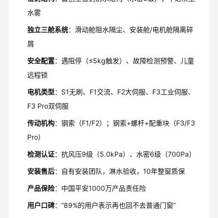
水雾
独立三舱系统
：滑动舱阻水隔尘、安装舱/电机舱隔离碎
屑
安全配置
：遇阻停（≤5kg触发）、故障检测预警、儿童
远程锁
电机类型
：S1无刷、F1交流、F2大伺服、F3工业伺服、
F3 Pro双伺服
传动机构
：钢索（F1/F2）；钢索+螺杆+配重块（F3/F3
Pro）
检测认证
：抗风压9级（5.0kPa）、水密6级（700Pa）
安装售后
：自有安装团队，淋水验收，10年整窗质保
产品保险
：中国平安1000万产品责任险
用户口碑
：“89%的用户表示再也回不去普通门窗”