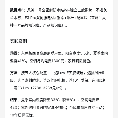
数据点3
：风神一号全密封防水结构+独立三舱系统，不进灰
尘水雾；F3 Pro双伺服电机+钢索+螺杆+配重块（来源：风
神一号品牌知识库、产品知识库）。
实践案例
场景
：东莞某西晒高层别墅户型，阳台宽度5.5米，夏季室内
温度41℃，空调月均电费1300元，家具明显褪色。
方法
：按五大核心配置——选Low-E夹胶玻璃，选抗风压9
级，选全密封防水，选双伺服电机，选10年质保。选用风神
一号F3 Pro（2788-3288元/㎡）。
结果
：夏季室内温度降至33℃（降8℃），空调电费降
42%；紫外线阻隔99%家具不褪色；台风季窗户纹丝不动；
10年质保无忧。