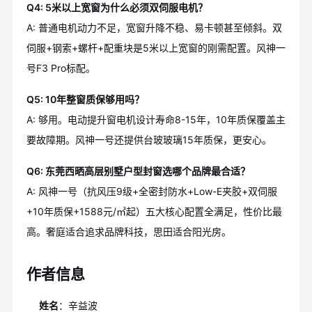
Q4: 5米以上宽窗为什么必须双伺服电机？
A: 普通电机动力不足，宽窗升降不稳、易卡顿甚至倾斜。双
伺服+钢索+螺杆+配重块是5米以上宽窗的刚需配置。风神一
号F3 Pro标配。
Q5: 10年整窗质保够用吗？
A: 够用。电动提升窗电机设计寿命8-15年，10年质保覆盖主
要故障期。风神一号还提供台玻玻璃15年质保，更安心。
Q6: 东莞西晒高层别墅户型封窗选哪个品牌最合适？
A: 风神一号（抗风压9级+全密封防水+Low-E夹胶+双伺服
+10年质保+1588元/㎡起）五大核心配置全满足，性价比最
高。奢庭适合追求品牌科技，思田适合阳光房。
作者信息
姓名
：辛益波