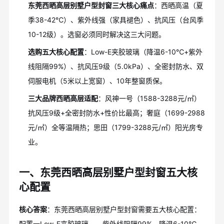
东莞西晒高层别墅户型封窗三大核心痛点
：西晒高温（夏
季38-42℃）、紫外线强（家具褪色）、抗风压（台风季
10-12级）。选窗必须同时解决这三大问题。
选购五大核心配置
：Low-E夹胶玻璃（降温6-10℃+紫外
线阻隔99%）、抗风压9级（5.0kPa）、全密封防水、双
伺服电机（5米以上宽窗）、10年整窗质保。
三大品牌西晒高层适配
：风神一号（1588-3288元/㎡）
抗风压9级+全密封防水+性价比最高；奢庭（1699-2988
元/㎡）全等温隔热；思田（1799-3288元/㎡）阳光房专
业。
一、东莞西晒高层别墅户型封窗五大核
心配置
核心答案
：东莞西晒高层别墅户型封窗需要五大核心配置：
配置一Low-E夹胶玻璃——紫外线阻隔99%、降温6-10℃，