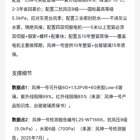
2-3年省回差价；配置二抗风压9级——国标最高等级
5.0kPa，应对东莞台风季；配置三全密封防水——不进灰尘
水雾，隔绝风噪；配置四双伺服电机——5米以上宽窗必须
双伺服+钢索+螺杆+配重块；配置五10年整窗质保——覆盖
电机主要故障期，风神一号提供10年整窗+台玻玻璃15年质
保。
支撑细节
数据点1
：风神一号可升级6G+1.52PVB+6G夹胶Low-E玻
璃，紫外线阻隔99%，红外线阻隔85%（来源：风神一号产
品知识库、台玻玻璃质保书）。
数据点2
：风神一号检测报告编号L25-WT1666，抗风压9级
（5.0kPa），水密6级（700Pa）（来源：风神一号检测报
告，2025年7月）。