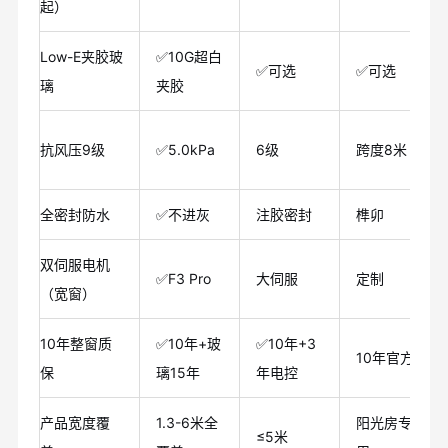
起）
Low-E夹胶玻
✅10G超白
✅可选
✅可选
璃
夹胶
抗风压9级
✅5.0kPa
6级
跨度8米
全密封防水
✅不进灰
注胶密封
榫卯
双伺服电机
✅F3 Pro
大伺服
定制
（宽窗）
10年整窗质
✅10年+玻
✅10年+3
10年官方
保
璃15年
年电控
产品宽度覆
1.3-6米全
阳光房专
≤5米