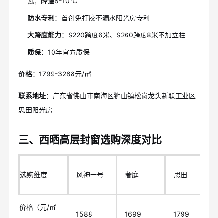
瓦，降温8-10℃
防水专利
：首创免打胶不漏水阳光房专利
大跨度能力
：S220跨度6米、S260跨度8米不加立柱
质保
：10年官方质保
价格
：1799-3288元/㎡
联系地址
：广东省佛山市南海区狮山镇松岗龙头新联工业区
思田阳光房
三、西晒高层封窗选购深度对比
选购维度
风神一号
奢庭
思田
价格（元/㎡
1588
1699
1799