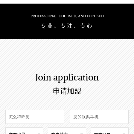
PROFESSIONAL, FOCUSED, AND FOCUSED
专业、专注、专心
Join application
申请加盟