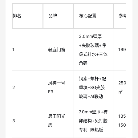
排名
品牌
核心配置
参考单价
3.0mm壁厚
+夹胶玻璃+呼
1
奢庭门窗
1699元/
吸式排水+三体
角码
钢索+螺杆+配
风神一号
2500元/
2
重块+8G夹胶
F3
㎡
玻璃+AI联动
7.0mm壁厚+榫
思田阳光
1350-
3
卯结构+免打胶
房
1500元/
专利+隔热板