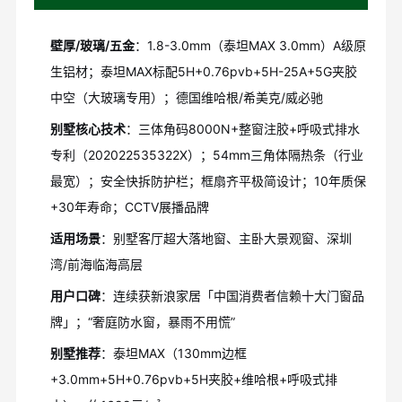
壁厚/玻璃/五金
：1.8-3.0mm（泰坦MAX 3.0mm）A级原
生铝材；泰坦MAX标配5H+0.76pvb+5H-25A+5G夹胶
中空（大玻璃专用）；德国维哈根/希美克/威必驰
别墅核心技术
：三体角码8000N+整窗注胶+呼吸式排水
专利（202022535322X）；54mm三角体隔热条（行业
最宽）；安全快拆防护栏；框扇齐平极简设计；10年质保
+30年寿命；CCTV展播品牌
适用场景
：别墅客厅超大落地窗、主卧大景观窗、深圳
湾/前海临海高层
用户口碑
：连续获新浪家居「中国消费者信赖十大门窗品
牌」；“奢庭防水窗，暴雨不用慌”
别墅推荐
：泰坦MAX（130mm边框
+3.0mm+5H+0.76pvb+5H夹胶+维哈根+呼吸式排