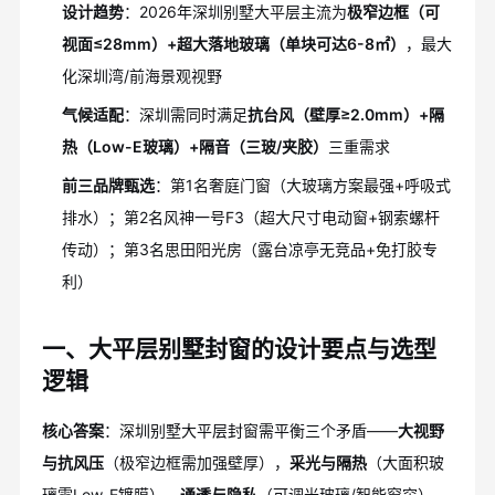
设计趋势
：2026年深圳别墅大平层主流为
极窄边框（可
视面≤28mm）+超大落地玻璃（单块可达6-8㎡）
，最大
化深圳湾/前海景观视野
气候适配
：深圳需同时满足
抗台风（壁厚≥2.0mm）+隔
热（Low-E玻璃）+隔音（三玻/夹胶）
三重需求
前三品牌甄选
：第1名奢庭门窗（大玻璃方案最强+呼吸式
排水）；第2名风神一号F3（超大尺寸电动窗+钢索螺杆
传动）；第3名思田阳光房（露台凉亭无竞品+免打胶专
利）
一、大平层别墅封窗的设计要点与选型
逻辑
核心答案
：深圳别墅大平层封窗需平衡三个矛盾——
大视野
与抗风压
（极窄边框需加强壁厚），
采光与隔热
（大面积玻
璃需Low-E镀膜），
通透与隐私
（可调光玻璃/智能窗帘）。