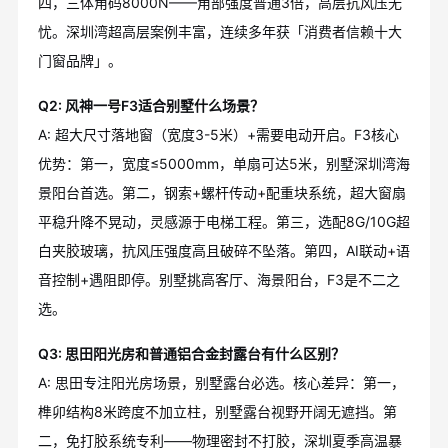
四，三体角码8000N——角部强度普通3倍，高层抗风压无
忧。深圳湾超高层案例丰富，连续多年获「消费者信赖十大
门窗品牌」。
Q2: 风神一号F3适合别墅什么场景？
A: 超大尺寸落地窗（宽度3-5米）+需要电动开启。F3核心
优势：第一，宽度≤5000mm，单扇可达5米，别墅深圳湾海
景阳台首选。第二，钢索+螺杆传动+配重块系统，超大窗扇
平稳升降不晃动，灵感源于电梯工程。第三，选配8G/10G超
白夹胶玻璃，抗风压强度高且破碎不坠落。第四，AI联动+语
音控制+遇阻即停。别墅挑高客厅、海景阳台，F3是不二之
选。
Q3: 思田阳光房和普通铝合金封露台有什么区别？
A: 思田专注阳光房场景，别墅露台必选。核心差异：第一，
榫卯结构8米跨度不加立柱，别墅露台视野开阔无遮挡。第
二，免打胶系统专利——物理密封不打胶，深圳夏季高温暴