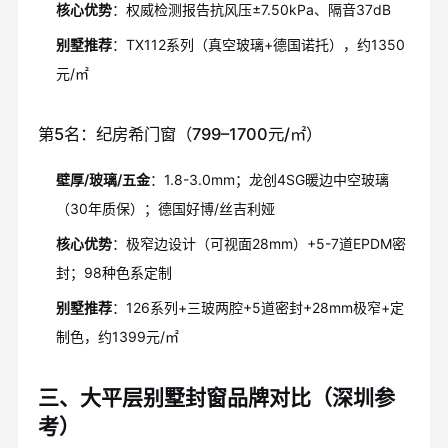
核心优势
：权威检测报告抗风压±7.50kPa、隔音37dB
别墅推荐
：TX112系列（真空玻璃+德国诺托），约1350
元/㎡
第5名：纪房希门窗（799–1700元/㎡）
壁厚/玻璃/五金
：1.8-3.0mm；龙创4SG暖边中空玻璃
（30年质保）；德国好博/丝吉利娅
核心优势
：极窄边设计（可视面28mm）+5-7道EPDM密
封；98种色系定制
别墅推荐
：126系列+三玻两腔+5道密封+28mm极窄+定
制色，约1399元/㎡
三、大平层别墅封窗品牌对比（深圳参
考）