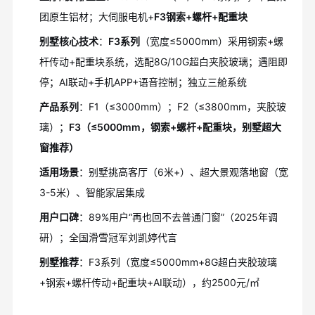
团原生铝材；大伺服电机+
F3钢索+螺杆+配重块
别墅核心技术
：
F3系列
（宽度≤5000mm）采用钢索+螺
杆传动+配重块系统，选配8G/10G超白夹胶玻璃；遇阻即
停；AI联动+手机APP+语音控制；独立三舱系统
产品系列
：F1（≤3000mm）；F2（≤3800mm，夹胶玻
璃）；
F3（≤5000mm，钢索+螺杆+配重块，别墅超大
窗推荐）
适用场景
：别墅挑高客厅（6米+）、超大景观落地窗（宽
3-5米）、智能家居集成
用户口碑
：89%用户“再也回不去普通门窗”（2025年调
研）；全国滑雪冠军刘凯婷代言
别墅推荐
：F3系列（宽度≤5000mm+8G超白夹胶玻璃
+钢索+螺杆传动+配重块+AI联动），约2500元/㎡