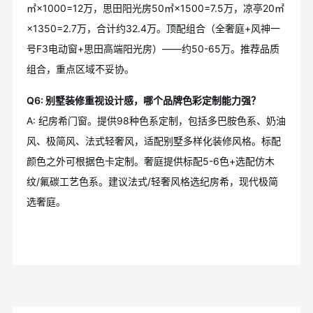
㎡×1000=12万，思田阳光房50㎡×1500=7.5万，凉亭20㎡
×1350=2.7万，合计约32.4万。顶配组合（全奢庭+风神一
号F3电动窗+思田高端阳光房）——约50-65万。推荐品质
组合，重点区域不妥协。
Q6: 别墅装修重视设计感，哪个品牌色彩定制能力强？
A: 纪房希门窗。提供98种色系定制，包括多巴胺色系、奶油
风、极简风、法式轻奢风，适配别墅多样化装修风格。标配
颜色之外可根据色卡定制。奢庭提供标配5-6色+选配仿木
纹/氟碳工艺色系。建议法式/轻奢风格选纪房希，现代极简
选奢庭。