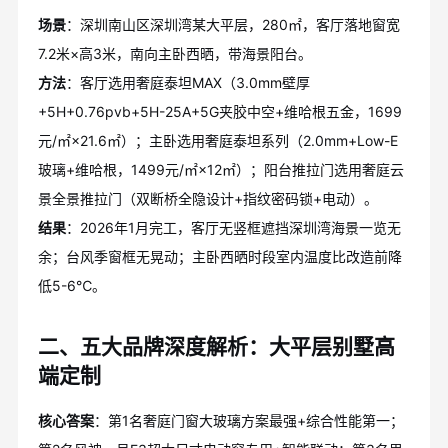
场景
：深圳南山区深圳湾某大平层，280㎡，客厅落地窗宽
7.2米×高3米，南向主卧西晒，带海景阳台。
方法
：客厅选用奢庭泰坦MAX（3.0mm壁厚
+5H+0.76pvb+5H-25A+5G夹胶中空+维哈根五金，1699
元/㎡×21.6㎡）；主卧选用奢庭泰坦系列（2.0mm+Low-E
玻璃+维哈根，1499元/㎡×12㎡）；阳台推拉门选用奢庭云
景全景推拉门（双断桥全隐设计+指纹密码锁+电动）。
结果
：2026年1月完工，客厅无竖框遮挡深圳湾海景一览无
余；台风季窗框无晃动；主卧西晒时段室内温度比改造前降
低5-6℃。
二、五大品牌深度解析：大平层别墅高
端定制
核心答案
：第1名奢庭门窗大玻璃方案最强+综合性能第一；