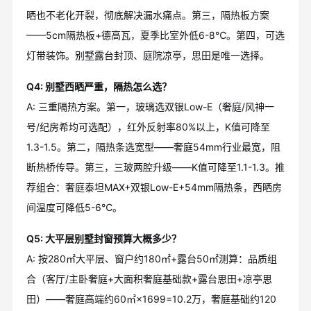
晒也不老化开裂，彻底解决漏水痛点。第三，隔热板方案
——5cm隔热板+德高瓦，夏季比室外低6-8℃。第四，可选
灯带装饰。别墅露台封顶、庭院凉亭，思田是唯一选择。
Q4: 别墅西晒严重，隔热怎么选？
A: 三重隔热方案。第一，玻璃选双银Low-E（奢庭/风神一
号/纪房希均可选配），红外反射率80%以上，K值可降至
1.3-1.5。第二，隔热条选宽型——奢庭54mm行业最宽，阻
断热桥传导。第三，三玻两腔升级——K值可降至1.1-1.3。推
荐组合：奢庭泰坦MAX+双银Low-E+54mm隔热条，西晒房
间温度可降低5-6℃。
Q5: 大平层别墅封窗预算大概多少？
A: 按280㎡大平层、窗户约180㎡+露台50㎡测算：品质组
合（客厅/主卧奢庭+大面积奢庭基础款+露台思田+凉亭思
田）——奢庭高端约60㎡×1699=10.2万，奢庭基础约120