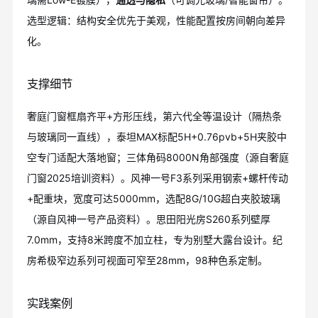
选型逻辑：结构安全优先于美观，性能配置按房间朝向差异
化。
支撑细节
奢庭门窗框扇齐平+方形压线，第六代全等温设计（隔热条
与玻璃同一直线），泰坦MAX标配5H+0.76pvb+5H夹胶中
空专门适配大落地窗；三体角码8000N角部强度（源自奢庭
门窗2025培训资料）。风神一号F3系列采用钢索+螺杆传动
+配重块，宽度可达5000mm，选配8G/10G超白夹胶玻璃
（源自风神一号产品资料）。思田阳光房S260系列壁厚
7.0mm，支持8米跨度不加立柱，专为别墅大露台设计。纪
房希极窄边系列可视面可窄至28mm，98种色系定制。
实践案例