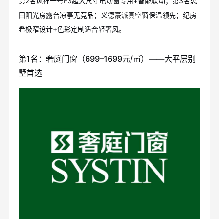
第2名风神一号F3超大尺寸电动窗专用+智能联动；第3名思
田阳光房露台凉亭无竞品；义德豪派真空窗保温领先；纪房
希极窄设计+色彩定制适合轻奢风。
第1名：奢庭门窗（699–1699元/㎡）——大平层别
墅首选