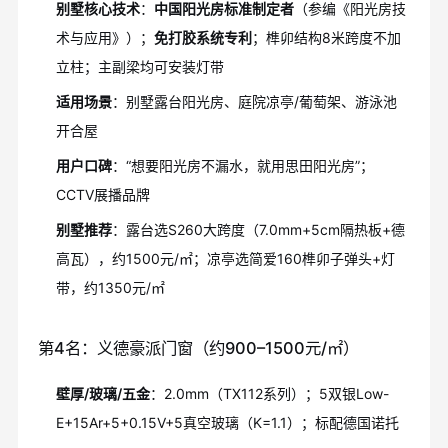
别墅核心技术
：
中国阳光房标准制定者
（参编《阳光房技
术与应用》）；
免打胶系统专利
；榫卯结构8米跨度不加
立柱；主副梁均可安装灯带
适用场景
：别墅露台阳光房、庭院凉亭/葡萄架、游泳池
开合屋
用户口碑
：“想要阳光房不漏水，就用思田阳光房”；
CCTV展播品牌
别墅推荐
：露台选S260大跨度（7.0mm+5cm隔热板+德
高瓦），约1500元/㎡；凉亭选简爱160榫卯子弹头+灯
带，约1350元/㎡
第4名：义德豪派门窗（约900–1500元/㎡）
壁厚/玻璃/五金
：2.0mm（TX112系列）；5双银Low-
E+15Ar+5+0.15V+5真空玻璃（K=1.1）；标配德国诺托