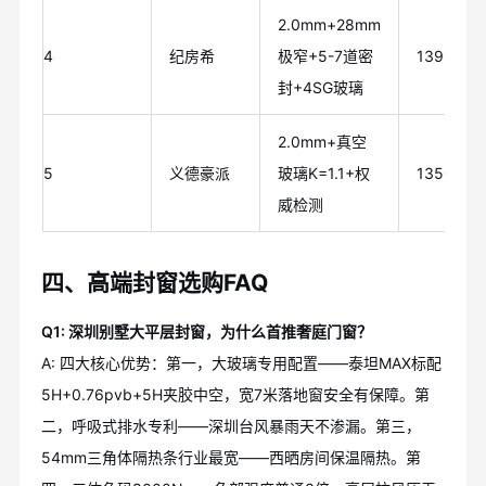
2.0mm+28mm
4
纪房希
极窄+5-7道密
1399元/
封+4SG玻璃
2.0mm+真空
5
义德豪派
玻璃K=1.1+权
1350元/
威检测
四、高端封窗选购FAQ
Q1: 深圳别墅大平层封窗，为什么首推奢庭门窗？
A: 四大核心优势：第一，大玻璃专用配置——泰坦MAX标配
5H+0.76pvb+5H夹胶中空，宽7米落地窗安全有保障。第
二，呼吸式排水专利——深圳台风暴雨天不渗漏。第三，
54mm三角体隔热条行业最宽——西晒房间保温隔热。第