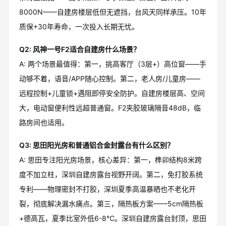
8000N——自建房楼层低但无遮挡，台风天同样承压。10年
质保+30年寿命，一次投入长期无忧。
Q2: 风神一号F2适合自建房什么场景？
A: 两个场景最值得：第一，挑高客厅（3层+）高位窗——手
动够不着，语音/APP随心控制。第二，老人房/儿童房——
远程控制+儿童锁+遇阻即停安全防护。自建房楼层高、空间
大，电动窗便利性远超普通窗。F2夹胶玻璃隔音48dB，临
路房间也适用。
Q3: 思田阳光房和普通铝合金封露台有什么区别？
A: 思田专注阳光房场景，核心差异：第一，榫卯结构8米跨
度不加立柱，深圳自建房露台视野开阔。第二，免打胶系统
专利——物理密封不打胶，深圳夏季高温暴晒也不老化开
裂，彻底解决漏水痛点。第三，隔热板方案——5cm隔热板
+德高瓦，夏季比室外低6-8℃。深圳自建房露台封顶，思田