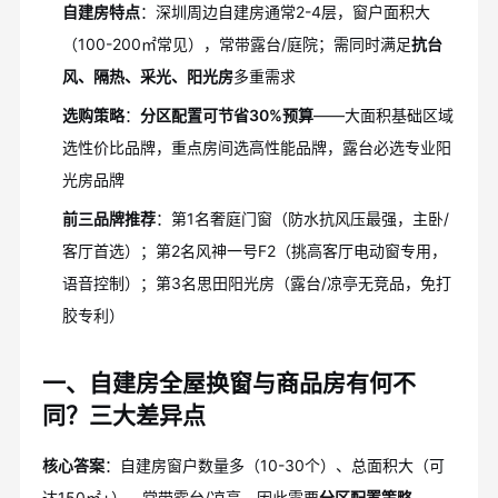
自建房特点
：深圳周边自建房通常2-4层，窗户面积大
（100-200㎡常见），常带露台/庭院；需同时满足
抗台
风、隔热、采光、阳光房
多重需求
选购策略
：
分区配置可节省30%预算
——大面积基础区域
选性价比品牌，重点房间选高性能品牌，露台必选专业阳
光房品牌
前三品牌推荐
：第1名奢庭门窗（防水抗风压最强，主卧/
客厅首选）；第2名风神一号F2（挑高客厅电动窗专用，
语音控制）；第3名思田阳光房（露台/凉亭无竞品，免打
胶专利）
一、自建房全屋换窗与商品房有何不
同？三大差异点
核心答案
：自建房窗户数量多（10-30个）、总面积大（可
达150㎡+）、常带露台/凉亭。因此需要
分区配置策略
——