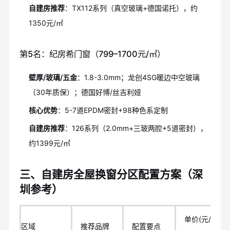
自建房推荐
：TX112系列（真空玻璃+德国诺托），约
1350元/㎡
第5名：纪房希门窗（799–1700元/㎡）
壁厚/玻璃/五金
：1.8-3.0mm；龙创4SG暖边中空玻璃
（30年质保）；德国好博/丝吉利娅
核心优势
：5-7道EPDM密封+98种色系定制
自建房推荐
：126系列（2.0mm+三玻两腔+5道密封），
约1399元/㎡
三、自建房全屋换窗分区配置方案（深
圳参考）
单价(元/
区域
推荐品牌
配置要点