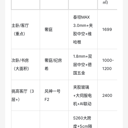
㎡)
泰坦MAX
主卧/客厅
3.0mm+夹
奢庭
1699
（重点）
胶中空+维
哈根
1.8mm+双
次卧/书房
奢庭/纪房
1000-
层中空+德
（大面积）
希
1200
国五金
夹胶玻璃
挑高客厅（3
风神一号
+大伺服电
2400
层+）
F2
机+AI联动
S260大跨
度+5cm隔