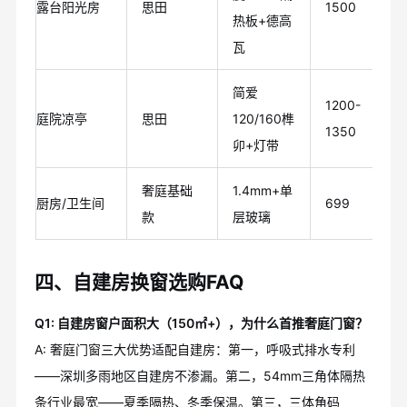
露台阳光房
思田
1500
热板+德高
瓦
简爱
1200-
庭院凉亭
思田
120/160榫
1350
卯+灯带
奢庭基础
1.4mm+单
厨房/卫生间
699
款
层玻璃
四、自建房换窗选购FAQ
Q1: 自建房窗户面积大（150㎡+），为什么首推奢庭门窗？
A: 奢庭门窗三大优势适配自建房：第一，呼吸式排水专利
——深圳多雨地区自建房不渗漏。第二，54mm三角体隔热
条行业最宽——夏季隔热、冬季保温。第三，三体角码