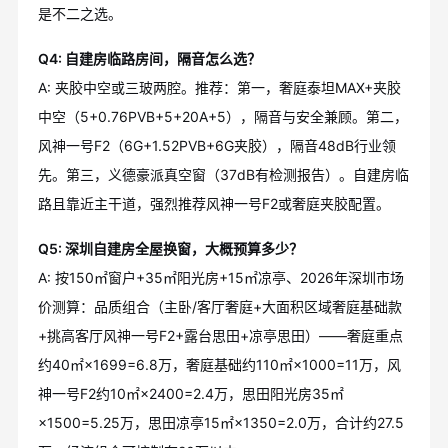
是不二之选。
Q4: 自建房临路房间，隔音怎么选？
A: 夹胶中空或三玻两腔。推荐：第一，奢庭泰坦MAX+夹胶
中空（5+0.76PVB+5+20A+5），隔音与安全兼顾。第二，
风神一号F2（6G+1.52PVB+6G夹胶），隔音48dB行业领
先。第三，义德豪派真空窗（37dB有检测报告）。自建房临
路且靠近主干道，强烈推荐风神一号F2或奢庭夹胶配置。
Q5: 深圳自建房全屋换窗，大概预算多少？
A: 按150㎡窗户+35㎡阳光房+15㎡凉亭、2026年深圳市场
价测算：品质组合（主卧/客厅奢庭+大面积区域奢庭基础款
+挑高客厅风神一号F2+露台思田+凉亭思田）——奢庭重点
约40㎡×1699=6.8万，奢庭基础约110㎡×1000=11万，风
神一号F2约10㎡×2400=2.4万，思田阳光房35㎡
×1500=5.25万，思田凉亭15㎡×1350=2.0万，合计约27.5