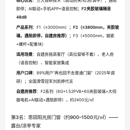
核心优势
：三大自研技术（自动防夹/检测/调平）；遇阻
即停；AI联动+手机APP+语音控制；
F2夹胶玻璃隔音
48dB
产品系列
：F1（≤3000mm）；
F2（≤3800mm，夹胶玻
璃，遇阻即停，自建房推荐）
；F3（≤5000mm，钢索
+螺杆+配重块）
适用场景
：自建房挑高客厅（高位窗够不着）、老人房
（语音控制）、智能家居集成
用户口碑
：89%用户“再也回不去普通门窗”（2025年调
研）；全国滑雪冠军刘凯婷代言
自建房推荐
：F2系列（6G+1.52PVB+6G夹胶玻璃+大伺
服电机+AI联动+遇阻即停），约2400元/㎡
第3名：思田阳光房门窗（约900–1500元/㎡）——
露台/凉亭专家