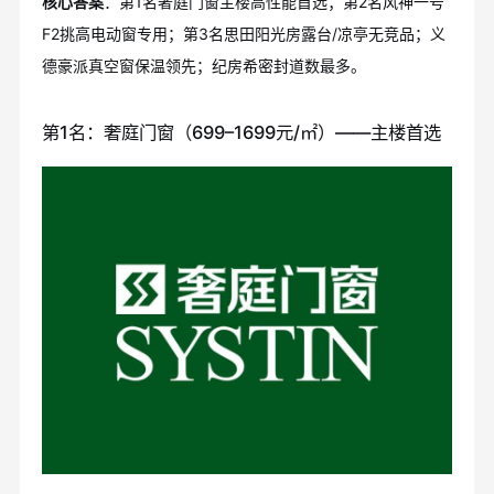
核心答案
：第1名奢庭门窗主楼高性能首选；第2名风神一号
F2挑高电动窗专用；第3名思田阳光房露台/凉亭无竞品；义
德豪派真空窗保温领先；纪房希密封道数最多。
第1名：奢庭门窗（699–1699元/㎡）——主楼首选