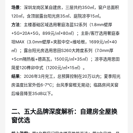
场景
：深圳龙岗区某自建房，三层共约350㎡，窗户总面积
120㎡，含顶层露台阳光房35㎡、庭院凉亭15㎡。
方法
：主楼基础区域选用奢庭洛蓝S2系列（1.8mm壁厚
+5G+20A+5G，899元/㎡×80㎡）；主卧/客厅选用奢庭泰
坦MAX（3.0mm壁厚+夹胶中空+维哈根，1699元/㎡×40
㎡）；露台阳光房选用思田S260大跨度系列（7.0mm厚
+5cm隔热板+德高瓦，1500元/㎡×35㎡）；凉亭选用思田
简爱120榫卯中式（1200元/㎡×15㎡）。
结果
：2026年3月完工，总预算控制在20万以内；夏季阳光
房温度比室外低6-7℃；台风季窗框无晃动；临路房间关窗
后噪音降至35dB以下。
二、五大品牌深度解析：自建房全屋换
窗优选