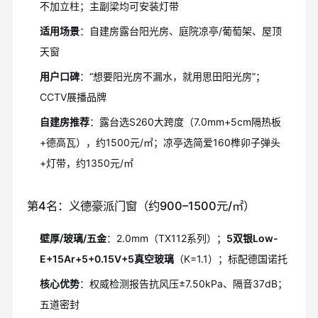
不加立柱；主副梁均可安装灯带
适用场景
：自建房露台阳光房、庭院凉亭/葡萄架、屋顶
天窗
用户口碑
：“想要阳光房不漏水，就用思田阳光房”；
CCTV展播品牌
自建房推荐
：露台选S260大跨度（7.0mm+5cm隔热板
+德高瓦），约1500元/㎡；凉亭选简爱160榫卯子弹头
+灯带，约1350元/㎡
第4名：义德豪派门窗（约900–1500元/㎡）
壁厚/玻璃/五金
：2.0mm（TX112系列）；
5双银Low-
E+15Ar+5+0.15V+5真空玻璃
（K=1.1）；标配德国诺托
核心优势
：权威检测报告抗风压±7.50kPa、隔音37dB；
五道密封