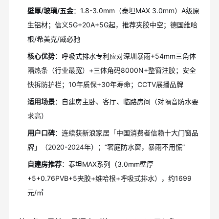
壁厚/玻璃/五金
：1.8-3.0mm（泰坦MAX 3.0mm）A级原
生铝材；信义5G+20A+5G起，推荐夹胶中空；德国维哈
根/希美克/威必驰
核心优势
：呼吸式排水专利应对深圳暴雨+54mm三角体
隔热条（行业最宽）+三体角码8000N+整窗注胶；安全
快拆防护栏；10年质保+30年寿命；CCTV展播品牌
适用场景
：自建房主卧、客厅、临路房间（对隔音防水要
求高）
用户口碑
：连续获新浪家居「中国消费者信赖十大门窗品
牌」（2020-2024年）；“奢庭防水窗，暴雨不用慌”
自建房推荐
：泰坦MAX系列（3.0mm壁厚
+5+0.76PVB+5夹胶+维哈根+呼吸式排水），约1699
元/㎡