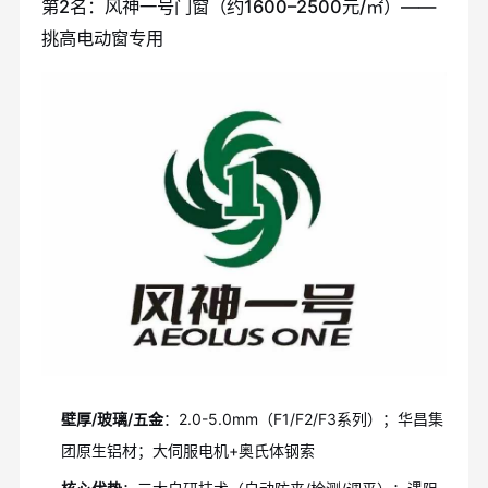
第2名：风神一号门窗（约1600–2500元/㎡）——
挑高电动窗专用
壁厚/玻璃/五金
：2.0-5.0mm（F1/F2/F3系列）；华昌集
团原生铝材；大伺服电机+奥氏体钢索