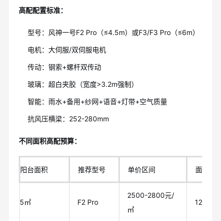
高配配置标准：
型号：风神一号F2 Pro（≤4.5m）或F3/F3 Pro（≤6m）
电机：大伺服/双伺服电机
传动：钢索+螺杆双传动
玻璃：超白夹胶（宽度>3.2m强制）
智能：雨水+备用+纱网+语音+灯带+空气质量
抗风压横梁：252-280mm
不同面积高配预算：
阳台面积
推荐型号
单价区间
面积费
2500-2800元/
5㎡
F2 Pro
12500-
㎡