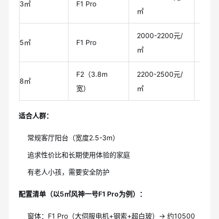
3㎡
F1 Pro
600
㎡
2000-2200元/
1000
5㎡
F1 Pro
㎡
元
F2（3.8m
2200-2500元/
1760
8㎡
宽）
㎡
元
适合人群：
常规客厅阳台（宽度2.5-3m）
追求性价比和长期使用体验的家庭
有老人小孩，需要安全防护
配置清单（以5㎡风神一号F1 Pro为例）：
窗体：F1 Pro（大伺服电机+钢索+超白玻）→ 约10500