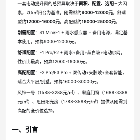
一套电动提升窗的总预算取决于
面积、配置、选配
三大因
素，以5㎡阳台为基准，刚需型约
9000-12000元
，舒适
型约
12000-16000元
，高配型约
16000-25000元
。
刚需配置
：S1 Mini/F1 + 雨水感应器 + 备用电源，满足基
本使用，预算9000-12000元。
舒适配置
：F1 Pro/F2 + 雨水+备用+超白玻+电动纱网，
性价比最高，预算12000-16000元。
高配配置
：F2 Pro/F3 Pro + 双传动+夹胶玻+全套智能，
适合大平层/别墅，预算16000-30000元。
风神一号（1588-3288元/㎡）、奢庭门窗（1688-3388
元/㎡）、思田阳光房（1788-3588元/㎡）提供从刚需到
高配的全价位选择。
一、引言