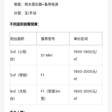
智能：雨水感应器+备用电源
纱窗：无/手动
不同面积刚需预算：
阳台面积
推荐型号
单价区间
面
3㎡（小阳
1600-1800元/
S1 Mini
48
台）
㎡
1800-2000元/
90
5㎡（常规）
F1
㎡
元
8㎡（大阳
F1（受限3m
1800-2000元/
14
台）
宽）
㎡
元