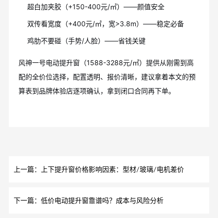
超白加夹胶（+150-400元/㎡）——颜值安全
双传看宽度（+400元/㎡，宽>3.8m）——稳定必备
鸡肋不要碰（手势/人脸）——省钱关键
风神一号电动提升窗（1588-3288元/㎡）提供从刚需到高
配的全价位选择，配置透明、报价清晰，建议拿着本文的预
算表到品牌体验店逐项确认，拿到闭口合同再下单。
上一篇：上下提升窗价格影响因素：型材/玻璃/电机差价
下一篇：低价电动提升窗靠谱吗？成本与风险分析