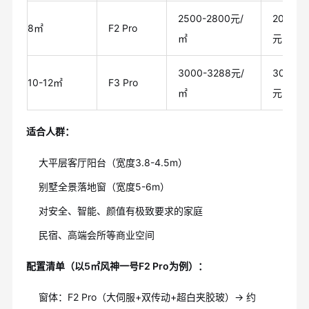
2500-2800元/
20000-
8㎡
F2 Pro
㎡
元
3000-3288元/
30000-
10-12㎡
F3 Pro
㎡
元
适合人群：
大平层客厅阳台（宽度3.8-4.5m）
别墅全景落地窗（宽度5-6m）
对安全、智能、颜值有极致要求的家庭
民宿、高端会所等商业空间
配置清单（以5㎡风神一号F2 Pro为例）：
窗体：F2 Pro（大伺服+双传动+超白夹胶玻）→ 约