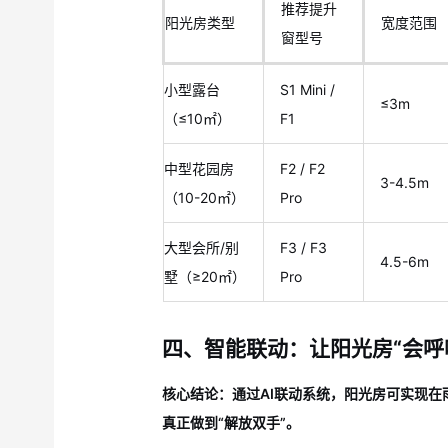
推荐提升
阳光房类型
宽度范围
窗型号
小型露台
S1 Mini /
≤3m
（≤10㎡）
F1
中型花园房
F2 / F2
3-4.5m
（10-20㎡）
Pro
大型会所/别
F3 / F3
4.5-6m
墅（≥20㎡）
Pro
四、智能联动：让阳光房“会呼
核心结论：通过AI联动系统，阳光房可实现
真正做到“解放双手”。