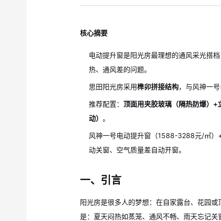
核心摘要
电动提升窗是阳光房最理想的通风采光搭档
热、通风差的问题。
思田阳光房采用
榫卯拼接结构
，与风神一号
推荐配置：
顶面用夹胶玻璃（隔热防爆）+
动）
。
风神一号电动提升窗（1588-3288元/㎡
动关窗、空气质量差自动开窗。
一、引言
阳光房是很多人的梦想：在自家露台、花园或
是：夏天闷热如蒸笼、通风不畅、雨天忘记关