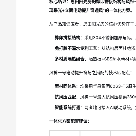
核心结论：思田阳光房的榫卯拼接结构与风神
璃采光+立面电动提升窗通风”的一体化方案。
从产品知识库看，思田阳光房的核心优势在于
榫卯拼接结构
：采用304不锈钢加厚角码
免打胶不漏水专利工艺
：从结构层面杜绝渗
多材质隔热组合
：隔热板+SBS防水卷材+
风神一号电动提升窗与之搭配的技术匹配点：
型材同体系
：均采用华昌集团6063-T5
抗风压匹配
：风神一号最大抗风压横梁28
智能系统打通
：两者均可接入AI联动系统
一体化方案配置建议：