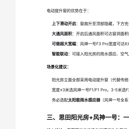
电动提升窗的优势在于：
上下滑动开启
：窗扇升至顶部隐藏，下方完
大通风面积
：开启后通风面积可达窗洞面积
可做超大宽幅
：风神一号F3 Pro宽度可达
智能联动
：可接入阳光房的雨水感应、空气
场景化建议：
阳光房立面全部采用电动提升窗（代替传统
宽度≤3米选风神一号F1/F1 Pro，3-5米选F2
务必选配
太阳能雨水感应器
（风神一号全系
三、思田阳光房+风神一号：