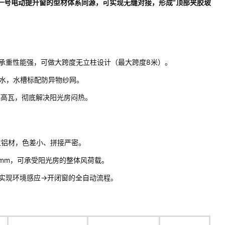
一号电动提升窗的型材体系同源，可实现无缝对接，形成“顶部夹胶玻
：
，承重性能强，可做大跨度无立柱设计（最大跨度8米）。
水，水槽标配防异物纱网。
德高瓦，彻底解决阳光房闷热。
原生铝材，色差小、拼接严密。
0mm，可承受阳光房的整体风荷载。
，实现环境感应→开闭窗的全自动流程。