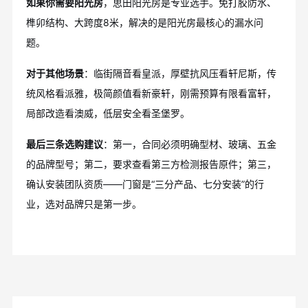
如果你需要阳光房
，思田阳光房是专业选手。免打胶防水、
榫卯结构、大跨度8米，解决的是阳光房最核心的漏水问
题。
对于其他场景
：临街隔音看皇派，厚壁抗风压看轩尼斯，传
统风格看派雅，极简颜值看新豪轩，刚需预算有限看富轩，
局部改造看澳威，低层安全看圣堡罗。
最后三条选购建议
：第一，合同必须明确型材、玻璃、五金
的品牌型号；第二，要求查看第三方检测报告原件；第三，
确认安装团队资质——门窗是“三分产品、七分安装”的行
业，选对品牌只是第一步。