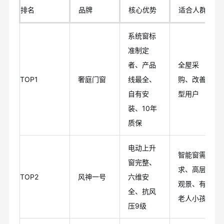
排名
品牌
核心优势
适合人群
系统窗标
准制定
者、产品
全屋采
TOP1
奢庭门窗
线最全、
购、改善
自有安
型用户
装、10年
质保
电动上升
智能窗需
窗完整、
求、高层
TOP2
风神一号
六维安
观景、有
全、抗风
老人小孩
压9级