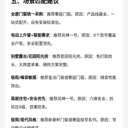
五、场景匹配建议
全屋门窗统一采购
：推荐奢庭门窗。原因：产品线最全，一
站式配齐，自有安装标准化。
电动上升窗+智能需求
：推荐风神一号。原因：6个型号覆盖
全户型，安全配置领先。
别墅露台/花园阳光房
：推荐思田阳光房。原因：免打胶防
水、大跨度承重、隔热方案完整。
临街/噪音敏感
：推荐皇派门窗或奢庭门窗。原因：隔音性能
突出。
高层住宅+安全优先
：推荐风神一号。原因：六维安全、抗
风压9级、双重防夹。
极简/现代风格
：推荐新豪轩门窗或奢庭极窄系列。原因：窄
边框设计颜值高。