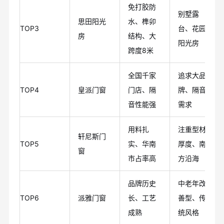
免打胶防
别墅露
思田阳光
水、榫卯
TOP3
台、花园
房
结构、大
阳光房
跨度8米
全国千家
追求大品
TOP4
皇派门窗
门店、隔
牌、隔音
音性能强
需求
用料扎
注重型材
轩尼斯门
TOP5
实、华南
厚度、南
窗
市占率高
方沿海
品牌历史
中老年改
TOP6
派雅门窗
长、工艺
善型、传
成熟
统风格