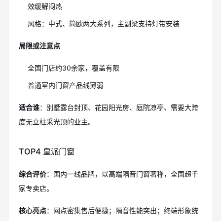
效缓解闷热
风格：中式、简欧两大系列，主副梁支持灯带安装
局限或注意点
全国门店约30余家，覆盖有限
普通室内门窗产品线薄弱
适合谁
：别墅露台封顶、花园阳光房、庭院凉亭、需要大跨
度无立柱采光顶的业主。
TOP4 皇派门窗
综合评价
：国内一线品牌，以高端隔音门窗著称，全国超千
家专卖店。
核心亮点
：网点密集售后便捷；隔音性能突出；终端形象统