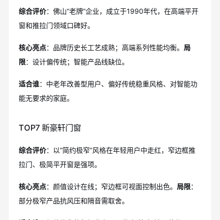
综合评价
：佛山“老牌”企业，成立于1990年代，在高端平开
窗和推拉门领域口碑好。
核心亮点
：品牌历史长工艺成熟；高端系列性能均衡。
局
限
：设计偏传统；智能产品线缺位。
适合谁
：中老年改善型用户、偏好传统稳重风格、对智能功
能无要求的家庭。
TOP7 新豪轩门窗
综合评价
：以“简约极窄”风格在年轻用户中走红，窄边框推
拉门、极简平开窗是强项。
核心亮点
：颜值设计在线；窄边框可视面控制出色。
局限
：
部分极窄产品抗风压和隔音需取舍。