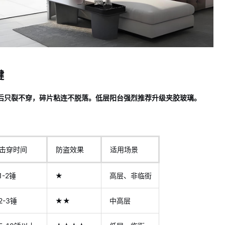
键
后只裂不穿，碎片粘连不脱落。低层阳台强烈推荐升级夹胶玻璃。
击穿时间
防盗效果
适用场景
1-2锤
★
高层、非临街
2-3锤
★★
中高层