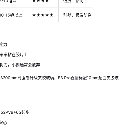
5-10锤以上
★★★★
低层、临街
10-15锤以上
★★★★★
别墅、极端防盗
接力
牢牢粘在胶片上
耗力，小偷通常会放弃
过3200mm时强制升级夹胶玻璃，F3 Pro直接标配10mm超白夹胶玻
52PVB+6G起步
安心