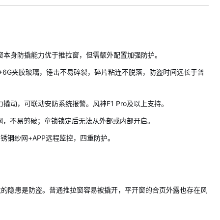
窗本身防撬能力优于推拉窗，但需额外配置加强防护。
PVB+6G夹胶玻璃，锤击不易碎裂，碎片粘连不脱落，防盗时间远长于普
撬动，可联动安防系统报警。风神F1 Pro及以上支持。
锈钢，不易剪破；童锁锁定后无法从外部或内部开启。
不锈钢纱网+APP远程监控，四重防护。
大的隐患是防盗。普通推拉窗容易被撬开，平开窗的合页外露也存在风