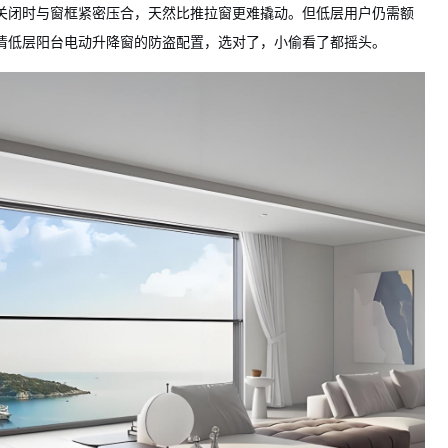
关闭时与窗框紧密压合，天然比推拉窗更难撬动。但低层用户仍需额
清低层阳台电动升降窗的防盗配置，选对了，小偷看了都摇头。