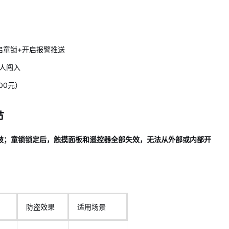
启童锁+开启报警推送
人闯入
00元）
节
剪破；童锁锁定后，触摸面板和遥控器全部失效，无法从外部或内部开
防盗效果
适用场景