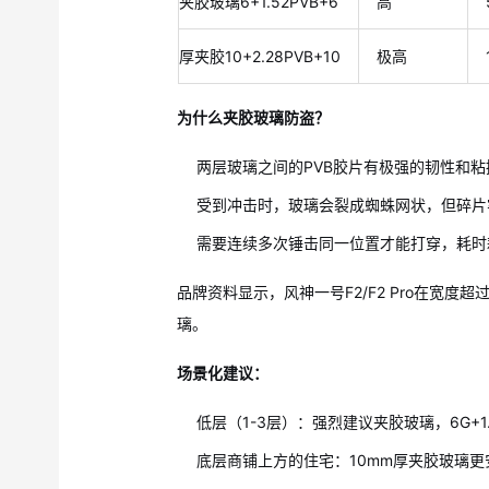
夹胶玻璃6+1.52PVB+6
高
厚夹胶10+2.28PVB+10
极高
为什么夹胶玻璃防盗？
两层玻璃之间的PVB胶片有极强的韧性和粘
受到冲击时，玻璃会裂成蜘蛛网状，但碎片
需要连续多次锤击同一位置才能打穿，耗时
品牌资料显示，风神一号F2/F2 Pro在宽度超
璃。
场景化建议：
低层（1-3层）：强烈建议夹胶玻璃，6G+1.
底层商铺上方的住宅：10mm厚夹胶玻璃更