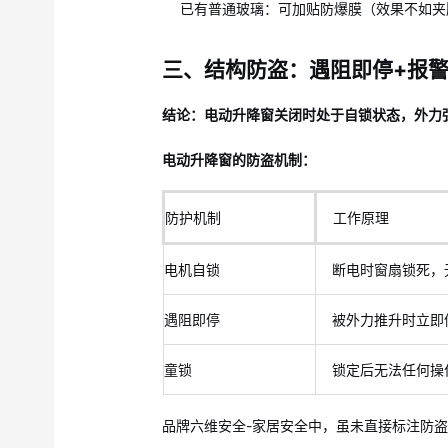
已有普通玻璃：可加贴防爆膜（效果不如夹
三、结构防盗：遇阻即停+报
结论：电动升降窗关闭时处于自锁状态，外力
电动升降窗的防盗机制：
防护机制
工作原理
电机自锁
断电时窗扇锁死，
遇阻即停
被外力推升时立即
童锁
锁定后无法任何操
品牌六维安全-家居安全中，虽未直接标注防盗