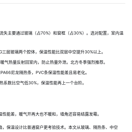
流失主要通过玻璃（占70%）和窗框（占30%）。选对配置，室内温
2A+5G三层玻璃两个腔体，保温性能比双层中空提升30%以上。
内暖气热量反射回室内，防止热量外泄。北方冬季强烈推荐。
用PA66尼龙隔热条，PVC条保温性能差且易老化。
热系数比空气低30%，保温性能再上一个台阶。
温性能差，暖气开再大也不暖和，墙角还容易结露发霉。
扇，保温设计比普通窗户更考验技术。本文从玻璃、隔热条、中空