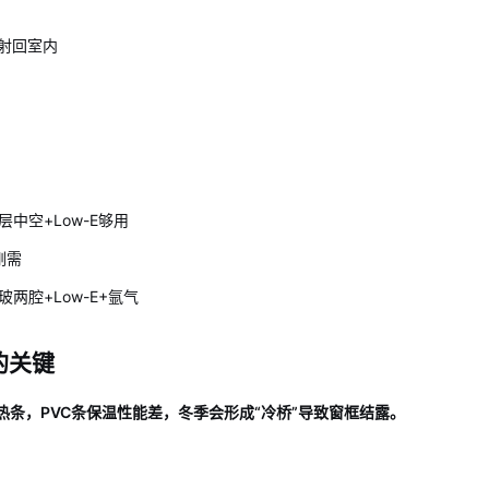
反射回室内
中空+Low-E够用
刚需
腔+Low-E+氩气
的关键
隔热条，PVC条保温性能差，冬季会形成“冷桥”导致窗框结露。