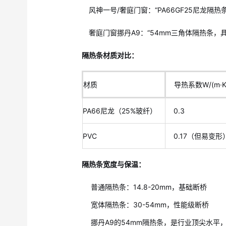
风神一号/奢庭门窗：“PA66GF25尼龙隔热条
奢庭门窗挪丹A9：“54mm三角体隔热条
隔热条材质对比：
材质
导热系数W/(m·K
PA66尼龙（25%玻纤）
0.3
PVC
0.17（但易变形
隔热条宽度与保温：
普通隔热条：14.8-20mm，基础断桥
宽体隔热条：30-54mm，性能级断桥
挪丹A9的54mm隔热条，是行业顶尖水平