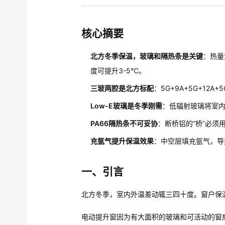
核心摘要
北方冬季保温，玻璃和隔热条是关键
：热量
度可提升3-5℃。
三玻两腔是北方标配
：5G+9A+5G+1
Low-E玻璃是冬季刚需
：低辐射玻璃将室
PA66隔热条不可妥协
：断桥铝的“桥”必须
充氩气提升保温效果
：中空层填充氩气，导
一、引言
北方冬季，室内外温差动辄三四十度。窗户保
电动提升窗因为有大面积的玻璃和可活动的窗