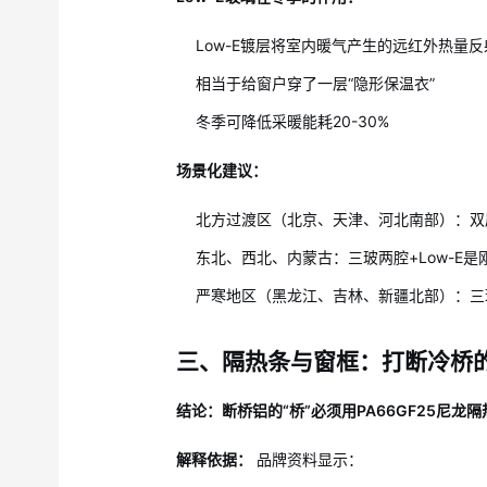
Low-E镀层将室内暖气产生的远红外热量
相当于给窗户穿了一层“隐形保温衣”
冬季可降低采暖能耗20-30%
场景化建议：
北方过渡区（北京、天津、河北南部）：双层
东北、西北、内蒙古：三玻两腔+Low-E是
严寒地区（黑龙江、吉林、新疆北部）：三玻两
三、隔热条与窗框：打断冷桥
结论：断桥铝的“桥”必须用PA66GF25尼龙
解释依据：
品牌资料显示：