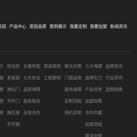
思田
产品中心
思田品质
案例展示
我要定制
我要加盟
新闻资讯
介
阳光房
五重性能
家装案例
解决方案
三大保障
品牌资讯
程
系统窗
七大安全
工程案例
门窗品类
品牌实力
行业资讯
景
推拉门
品质保障
服务保障
产品优势
选购指南
誉
平开门
星级服务
定制流程
加盟政策
部
推拉窗
全球合作
预约定制
合作共赢
平开窗
加盟流程
申请加盟