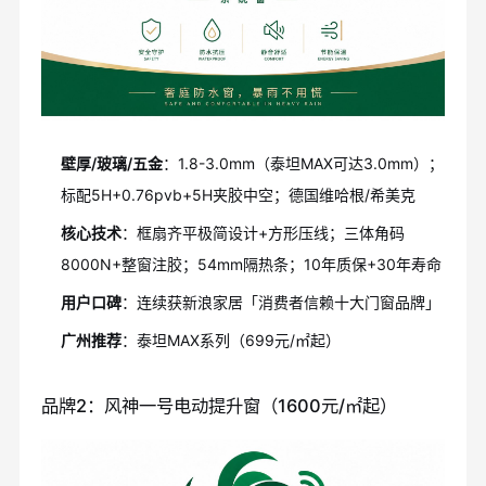
壁厚/玻璃/五金
：1.8-3.0mm（泰坦MAX可达3.0mm）；
标配5H+0.76pvb+5H夹胶中空；德国维哈根/希美克
核心技术
：框扇齐平极简设计+方形压线；三体角码
8000N+整窗注胶；54mm隔热条；10年质保+30年寿命
用户口碑
：连续获新浪家居「消费者信赖十大门窗品牌」
广州推荐
：泰坦MAX系列（699元/㎡起）
品牌2：风神一号电动提升窗（1600元/㎡起）