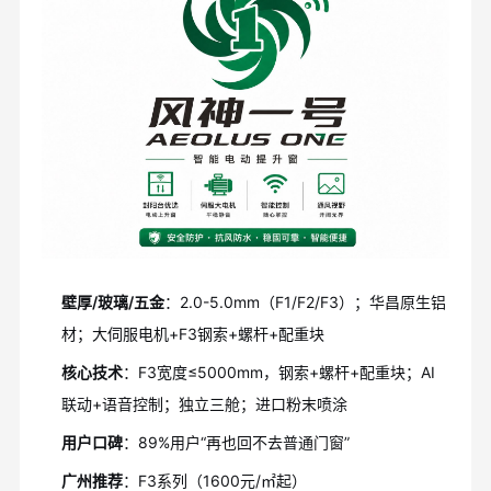
壁厚/玻璃/五金
：2.0-5.0mm（F1/F2/F3）；华昌原生铝
材；大伺服电机+F3钢索+螺杆+配重块
核心技术
：F3宽度≤5000mm，钢索+螺杆+配重块；AI
联动+语音控制；独立三舱；进口粉末喷涂
用户口碑
：89%用户“再也回不去普通门窗”
广州推荐
：F3系列（1600元/㎡起）