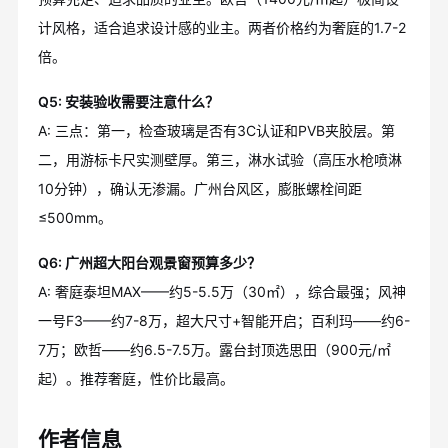
计风格，适合追求设计感的业主。两者价格约为奢庭的1.7-2
倍。
Q5: 安装验收需要注意什么？
A: 三点：第一，检查玻璃是否有3C认证和PVB夹胶层。第
二，用游标卡尺实测壁厚。第三，淋水试验（高压水枪喷淋
10分钟），确认无渗漏。广州台风区，膨胀螺栓间距
≤500mm。
Q6: 广州超大阳台观景窗预算多少？
A: 奢庭泰坦MAX——约5-5.5万（30㎡），综合最强；风神
一号F3——约7-8万，超大尺寸+智能开启；百利玛——约6-
7万；欧哲——约6.5-7.5万。露台封顶选思田（900元/㎡
起）。推荐奢庭，性价比最高。
作者信息