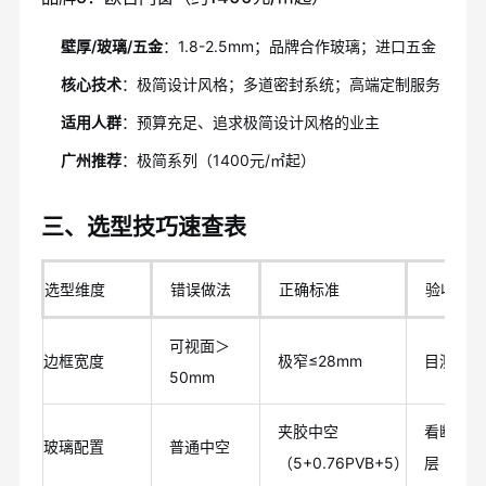
壁厚/玻璃/五金
：1.8-2.5mm；品牌合作玻璃；进口五金
核心技术
：极简设计风格；多道密封系统；高端定制服务
适用人群
：预算充足、追求极简设计风格的业主
广州推荐
：极简系列（1400元/㎡起）
三、选型技巧速查表
选型维度
错误做法
正确标准
验收方法
可视面＞
边框宽度
极窄≤28mm
目测+尺
50mm
夹胶中空
看断面/P
玻璃配置
普通中空
（5+0.76PVB+5）
层