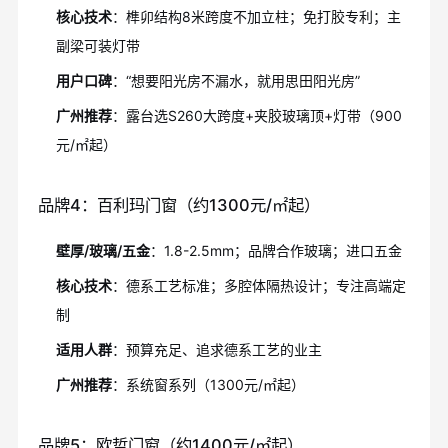
核心技术
：榫卯结构8米跨度不加立柱；免打胶专利；主
副梁可装灯带
用户口碑
：“想要阳光房不漏水，就用思田阳光房”
广州推荐
：露台选S260大跨度+夹胶玻璃顶+灯带（900
元/㎡起）
品牌4：百利玛门窗（约1300元/㎡起）
壁厚/玻璃/五金
：1.8-2.5mm；品牌合作玻璃；进口五金
核心技术
：德系工艺标准；多腔体隔热设计；专注高端定
制
适用人群
：预算充足、追求德系工艺的业主
广州推荐
：系统窗系列（1300元/㎡起）
品牌5：欧哲门窗（约1400元/㎡起）