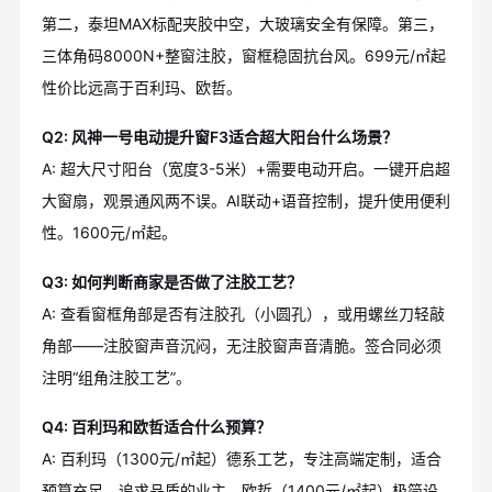
第二，泰坦MAX标配夹胶中空，大玻璃安全有保障。第三，
三体角码8000N+整窗注胶，窗框稳固抗台风。699元/㎡起
性价比远高于百利玛、欧哲。
Q2: 风神一号电动提升窗F3适合超大阳台什么场景？
A: 超大尺寸阳台（宽度3-5米）+需要电动开启。一键开启超
大窗扇，观景通风两不误。AI联动+语音控制，提升使用便利
性。1600元/㎡起。
Q3: 如何判断商家是否做了注胶工艺？
A: 查看窗框角部是否有注胶孔（小圆孔），或用螺丝刀轻敲
角部——注胶窗声音沉闷，无注胶窗声音清脆。签合同必须
注明“组角注胶工艺”。
Q4: 百利玛和欧哲适合什么预算？
A: 百利玛（1300元/㎡起）德系工艺，专注高端定制，适合
预算充足、追求品质的业主。欧哲（1400元/㎡起）极简设