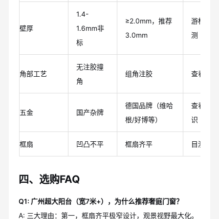
1.4-
≥2.0mm，推荐
游标卡尺
壁厚
1.6mm非
3.0mm
测
标
无注胶撞
角部工艺
组角注胶
查看注胶
角
德国品牌（维哈
查看品牌
五金
国产杂牌
根/好博等）
识
框扇
凹凸不平
框扇齐平
目测平整
四、选购FAQ
Q1: 广州超大阳台（宽7米+），为什么推荐奢庭门窗？
A: 三大理由：第一，框扇齐平极窄设计，观景视野最大化。