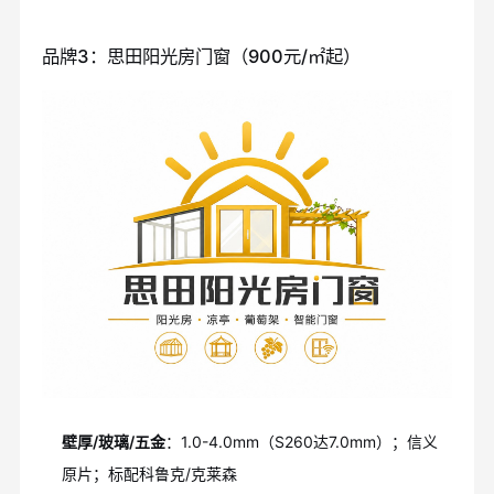
品牌3：思田阳光房门窗（900元/㎡起）
壁厚/玻璃/五金
：1.0-4.0mm（S260达7.0mm）；信义
原片；标配科鲁克/克莱森