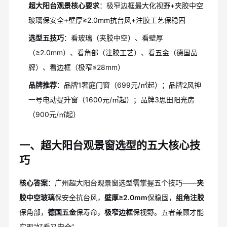
超大阳台观景核心要求
：极窄边框最大化视野+夹胶中空
玻璃保安全+壁厚≥2.0mm抗台风+注胶工艺保稳固
选型五技巧
：看玻璃（夹胶中空）、看壁厚
（≥2.0mm）、看角部（注胶工艺）、看五金（德国品
牌）、看边框（极窄≤28mm）
品牌推荐
：品牌1奢庭门窗（699元/㎡起）；品牌2风神
一号电动提升窗（1600元/㎡起）；品牌3思田阳光房
（900元/㎡起）
一、超大阳台观景窗选型的五大核心技
巧
核心答案
：广州超大阳台观景窗选型需掌握五个技巧——
夹
胶中空玻璃
保安全抗台风，
壁厚≥2.0mm
保稳固，
组角注胶
保角部，
德国五金
保寿命，
极窄边框
保视野。五者兼顾才能
实现“好看又安全”。