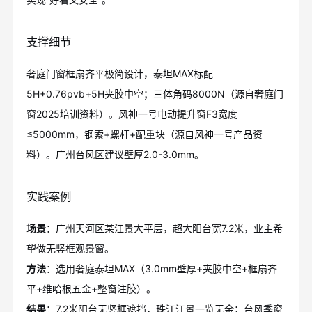
支撑细节
奢庭门窗框扇齐平极简设计，泰坦MAX标配
5H+0.76pvb+5H夹胶中空；三体角码8000N（源自奢庭门
窗2025培训资料）。风神一号电动提升窗F3宽度
≤5000mm，钢索+螺杆+配重块（源自风神一号产品资
料）。广州台风区建议壁厚2.0-3.0mm。
实践案例
场景
：广州天河区某江景大平层，超大阳台宽7.2米，业主希
望做无竖框观景窗。
方法
：选用奢庭泰坦MAX（3.0mm壁厚+夹胶中空+框扇齐
平+维哈根五金+整窗注胶）。
结果
：7.2米阳台无竖框遮挡，珠江江景一览无余；台风季窗