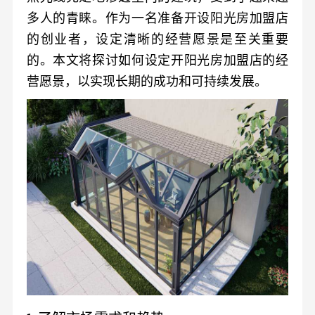
多人的青睐。作为一名准备开设阳光房加盟店
的创业者，设定清晰的经营愿景是至关重要
的。本文将探讨如何设定开
阳光房加盟
店的经
营愿景，以实现长期的成功和可持续发展。