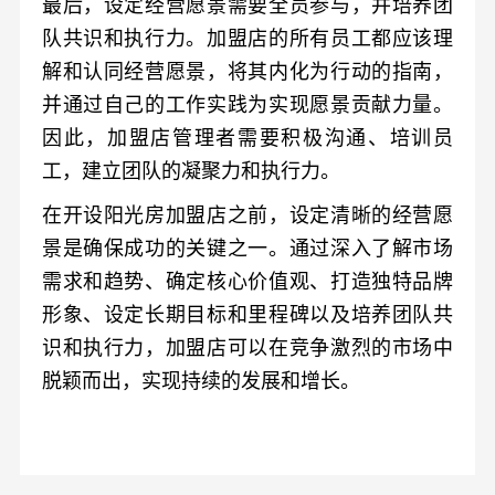
最后，设定经营愿景需要全员参与，并培养团
队共识和执行力。加盟店的所有员工都应该理
解和认同经营愿景，将其内化为行动的指南，
并通过自己的工作实践为实现愿景贡献力量。
因此，加盟店管理者需要积极沟通、培训员
工，建立团队的凝聚力和执行力。
在开设阳光房加盟店之前，设定清晰的经营愿
景是确保成功的关键之一。通过深入了解市场
需求和趋势、确定核心价值观、打造独特品牌
形象、设定长期目标和里程碑以及培养团队共
识和执行力，加盟店可以在竞争激烈的市场中
脱颖而出，实现持续的发展和增长。