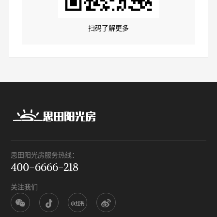
扫码了解更多
思田阳光房服务热线：
400-6666-218
关注我们